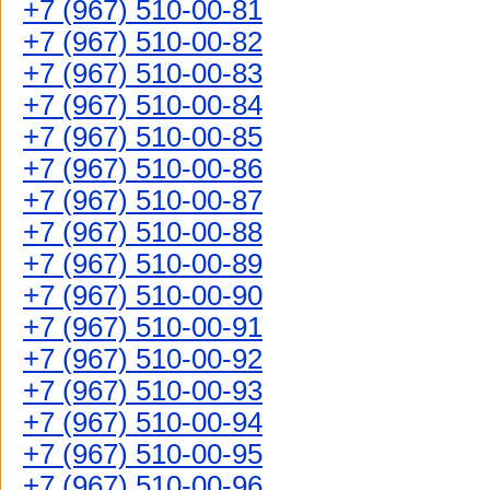
+7 (967) 510-00-81
+7 (967) 510-00-82
+7 (967) 510-00-83
+7 (967) 510-00-84
+7 (967) 510-00-85
+7 (967) 510-00-86
+7 (967) 510-00-87
+7 (967) 510-00-88
+7 (967) 510-00-89
+7 (967) 510-00-90
+7 (967) 510-00-91
+7 (967) 510-00-92
+7 (967) 510-00-93
+7 (967) 510-00-94
+7 (967) 510-00-95
+7 (967) 510-00-96