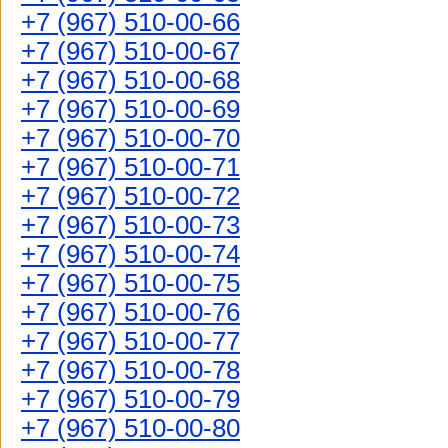
+7 (967) 510-00-66
+7 (967) 510-00-67
+7 (967) 510-00-68
+7 (967) 510-00-69
+7 (967) 510-00-70
+7 (967) 510-00-71
+7 (967) 510-00-72
+7 (967) 510-00-73
+7 (967) 510-00-74
+7 (967) 510-00-75
+7 (967) 510-00-76
+7 (967) 510-00-77
+7 (967) 510-00-78
+7 (967) 510-00-79
+7 (967) 510-00-80