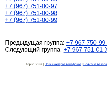
+7 (967) 751-00-97
+7 (967) 751-00-98
+7 (967) 751-00-99
Предыдущая группа:
+7 967 750-99
Следующий группа:
+7 967 751-01-
http://10c.ru/ |
Поиск номеров телефонов
|
Политика безопа