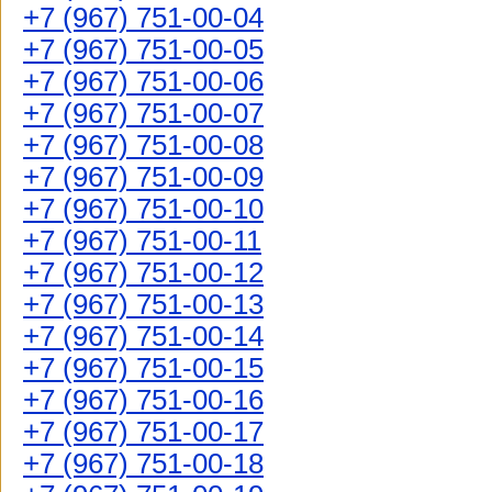
+7 (967) 751-00-04
+7 (967) 751-00-05
+7 (967) 751-00-06
+7 (967) 751-00-07
+7 (967) 751-00-08
+7 (967) 751-00-09
+7 (967) 751-00-10
+7 (967) 751-00-11
+7 (967) 751-00-12
+7 (967) 751-00-13
+7 (967) 751-00-14
+7 (967) 751-00-15
+7 (967) 751-00-16
+7 (967) 751-00-17
+7 (967) 751-00-18