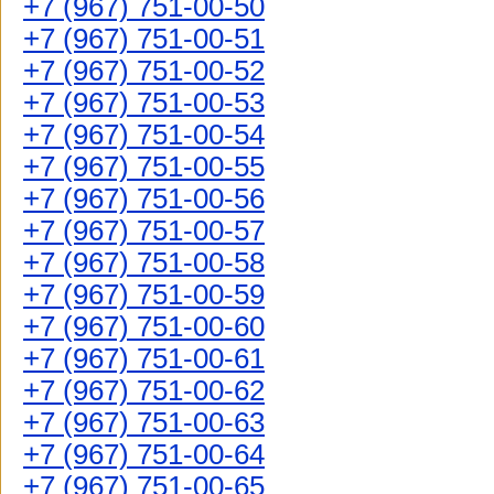
+7 (967) 751-00-50
+7 (967) 751-00-51
+7 (967) 751-00-52
+7 (967) 751-00-53
+7 (967) 751-00-54
+7 (967) 751-00-55
+7 (967) 751-00-56
+7 (967) 751-00-57
+7 (967) 751-00-58
+7 (967) 751-00-59
+7 (967) 751-00-60
+7 (967) 751-00-61
+7 (967) 751-00-62
+7 (967) 751-00-63
+7 (967) 751-00-64
+7 (967) 751-00-65