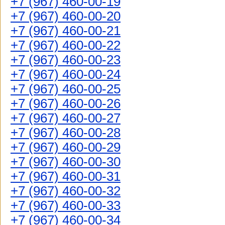
+7 (967) 460-00-19
+7 (967) 460-00-20
+7 (967) 460-00-21
+7 (967) 460-00-22
+7 (967) 460-00-23
+7 (967) 460-00-24
+7 (967) 460-00-25
+7 (967) 460-00-26
+7 (967) 460-00-27
+7 (967) 460-00-28
+7 (967) 460-00-29
+7 (967) 460-00-30
+7 (967) 460-00-31
+7 (967) 460-00-32
+7 (967) 460-00-33
+7 (967) 460-00-34