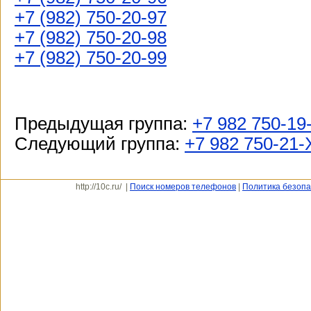
+7 (982) 750-20-97
+7 (982) 750-20-98
+7 (982) 750-20-99
Предыдущая группа:
+7 982 750-19
Следующий группа:
+7 982 750-21-
http://10c.ru/ |
Поиск номеров телефонов
|
Политика безопа