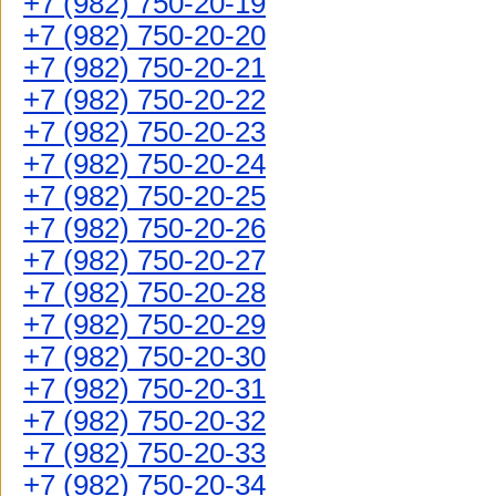
+7 (982) 750-20-19
+7 (982) 750-20-20
+7 (982) 750-20-21
+7 (982) 750-20-22
+7 (982) 750-20-23
+7 (982) 750-20-24
+7 (982) 750-20-25
+7 (982) 750-20-26
+7 (982) 750-20-27
+7 (982) 750-20-28
+7 (982) 750-20-29
+7 (982) 750-20-30
+7 (982) 750-20-31
+7 (982) 750-20-32
+7 (982) 750-20-33
+7 (982) 750-20-34