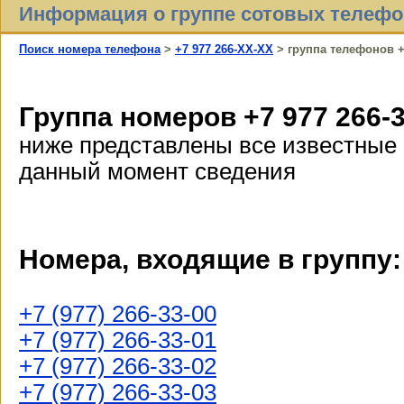
Информация о группе сотовых телеф
Поиск номера телефона
>
+7 977 266-XX-XX
> группа телефонов +
Группа номеров +7 977 266-
ниже представлены все известные
данный момент сведения
Номера, входящие в группу:
+7 (977) 266-33-00
+7 (977) 266-33-01
+7 (977) 266-33-02
+7 (977) 266-33-03