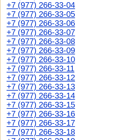
+7 (977) 266-33-04
+7 (977) 266-33-05
+7 (977) 266-33-06
+7 (977) 266-33-07
+7 (977) 266-33-08
+7 (977) 266-33-09
+7 (977) 266-33-10
+7 (977) 266-33-11
+7 (977) 266-33-12
+7 (977) 266-33-13
+7 (977) 266-33-14
+7 (977) 266-33-15
+7 (977) 266-33-16
+7 (977) 266-33-17
+7 (977) 266-33-18