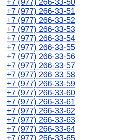
+7 (977) 266-33-50
+7 (977) 266-33-51
+7 (977) 266-33-52
+7 (977) 266-33-53
+7 (977) 266-33-54
+7 (977) 266-33-55
+7 (977) 266-33-56
+7 (977) 266-33-57
+7 (977) 266-33-58
+7 (977) 266-33-59
+7 (977) 266-33-60
+7 (977) 266-33-61
+7 (977) 266-33-62
+7 (977) 266-33-63
+7 (977) 266-33-64
+7 (977) 266-33-65