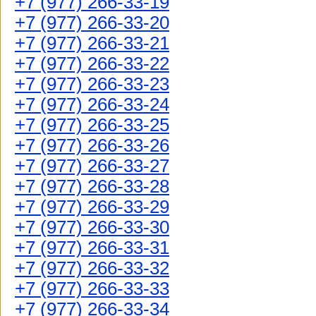
+7 (977) 266-33-19
+7 (977) 266-33-20
+7 (977) 266-33-21
+7 (977) 266-33-22
+7 (977) 266-33-23
+7 (977) 266-33-24
+7 (977) 266-33-25
+7 (977) 266-33-26
+7 (977) 266-33-27
+7 (977) 266-33-28
+7 (977) 266-33-29
+7 (977) 266-33-30
+7 (977) 266-33-31
+7 (977) 266-33-32
+7 (977) 266-33-33
+7 (977) 266-33-34