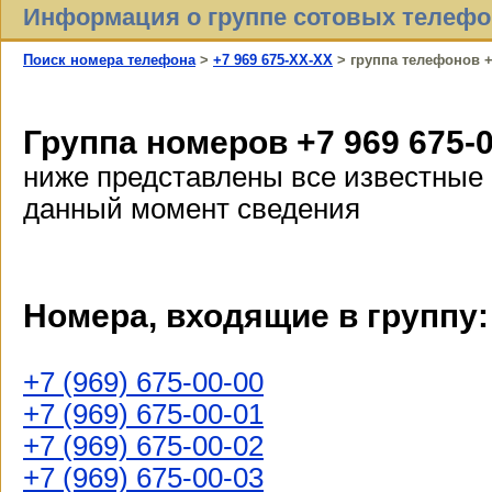
Информация о группе сотовых телеф
Поиск номера телефона
>
+7 969 675-XX-XX
> группа телефонов +
Группа номеров +7 969 675-
ниже представлены все известные
данный момент сведения
Номера, входящие в группу:
+7 (969) 675-00-00
+7 (969) 675-00-01
+7 (969) 675-00-02
+7 (969) 675-00-03