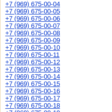
+7 (969) 675-00-04
+7 (969) 675-00-05
+7 (969) 675-00-06
+7 (969) 675-00-07
+7 (969) 675-00-08
+7 (969) 675-00-09
+7 (969) 675-00-10
+7 (969) 675-00-11
+7 (969) 675-00-12
+7 (969) 675-00-13
+7 (969) 675-00-14
+7 (969) 675-00-15
+7 (969) 675-00-16
+7 (969) 675-00-17
+7 (969) 675-00-18