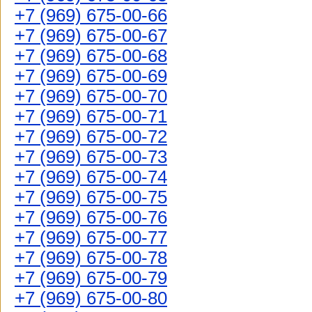
+7 (969) 675-00-66
+7 (969) 675-00-67
+7 (969) 675-00-68
+7 (969) 675-00-69
+7 (969) 675-00-70
+7 (969) 675-00-71
+7 (969) 675-00-72
+7 (969) 675-00-73
+7 (969) 675-00-74
+7 (969) 675-00-75
+7 (969) 675-00-76
+7 (969) 675-00-77
+7 (969) 675-00-78
+7 (969) 675-00-79
+7 (969) 675-00-80