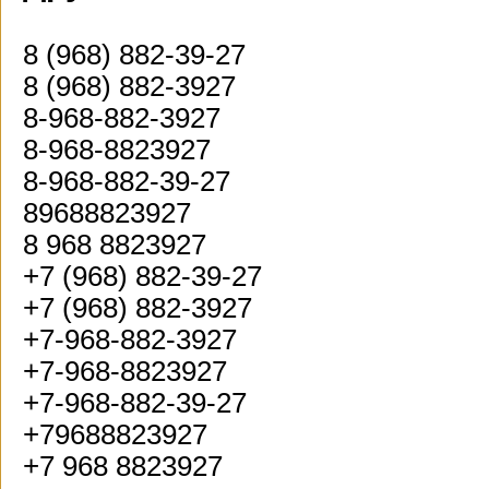
8 (968) 882-39-27
8 (968) 882-3927
8-968-882-3927
8-968-8823927
8-968-882-39-27
89688823927
8 968 8823927
+7 (968) 882-39-27
+7 (968) 882-3927
+7-968-882-3927
+7-968-8823927
+7-968-882-39-27
+79688823927
+7 968 8823927