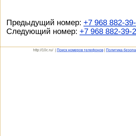
Предыдущий номер:
+7 968 882-39
Следующий номер:
+7 968 882-39-
http://10c.ru/ |
Поиск номеров телефонов
|
Политика безопа