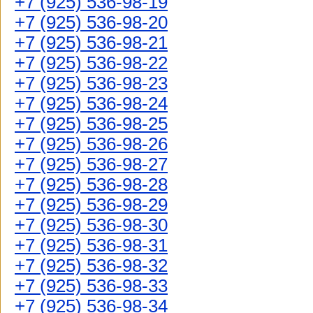
+7 (925) 536-98-19
+7 (925) 536-98-20
+7 (925) 536-98-21
+7 (925) 536-98-22
+7 (925) 536-98-23
+7 (925) 536-98-24
+7 (925) 536-98-25
+7 (925) 536-98-26
+7 (925) 536-98-27
+7 (925) 536-98-28
+7 (925) 536-98-29
+7 (925) 536-98-30
+7 (925) 536-98-31
+7 (925) 536-98-32
+7 (925) 536-98-33
+7 (925) 536-98-34