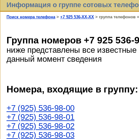
Информация о группе сотовых телеф
Поиск номера телефона
>
+7 925 536-XX-XX
> группа телефонов +
Группа номеров +7 925 536-
ниже представлены все известные
данный момент сведения
Номера, входящие в группу:
+7 (925) 536-98-00
+7 (925) 536-98-01
+7 (925) 536-98-02
+7 (925) 536-98-03