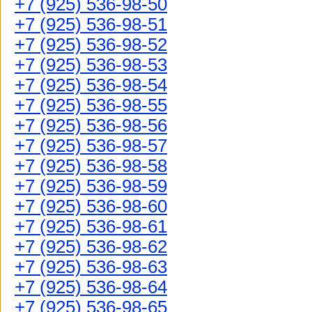
+7 (925) 536-98-50
+7 (925) 536-98-51
+7 (925) 536-98-52
+7 (925) 536-98-53
+7 (925) 536-98-54
+7 (925) 536-98-55
+7 (925) 536-98-56
+7 (925) 536-98-57
+7 (925) 536-98-58
+7 (925) 536-98-59
+7 (925) 536-98-60
+7 (925) 536-98-61
+7 (925) 536-98-62
+7 (925) 536-98-63
+7 (925) 536-98-64
+7 (925) 536-98-65