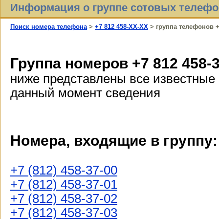
Информация о группе сотовых телеф
Поиск номера телефона
>
+7 812 458-XX-XX
> группа телефонов +
Группа номеров +7 812 458-
ниже представлены все известные
данный момент сведения
Номера, входящие в группу:
+7 (812) 458-37-00
+7 (812) 458-37-01
+7 (812) 458-37-02
+7 (812) 458-37-03