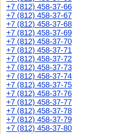
+7 (812) 458-37-66
+7 (812) 458-37-67
+7 (812) 458-37-68
+7 (812) 458-37-69
+7 (812) 458-37-70
+7 (812) 458-37-71
+7 (812) 458-37-72
+7 (812) 458-37-73
+7 (812) 458-37-74
+7 (812) 458-37-75
+7 (812) 458-37-76
+7 (812) 458-37-77
+7 (812) 458-37-78
+7 (812) 458-37-79
+7 (812) 458-37-80