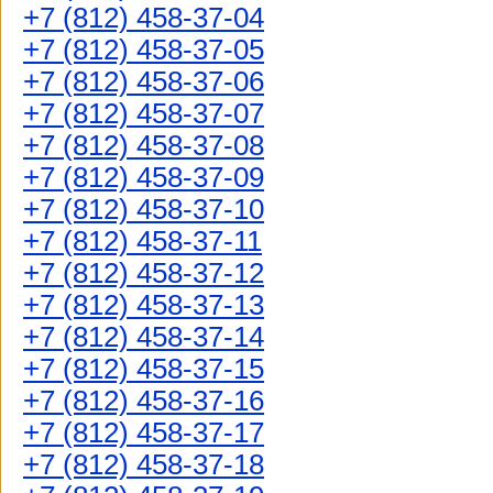
+7 (812) 458-37-04
+7 (812) 458-37-05
+7 (812) 458-37-06
+7 (812) 458-37-07
+7 (812) 458-37-08
+7 (812) 458-37-09
+7 (812) 458-37-10
+7 (812) 458-37-11
+7 (812) 458-37-12
+7 (812) 458-37-13
+7 (812) 458-37-14
+7 (812) 458-37-15
+7 (812) 458-37-16
+7 (812) 458-37-17
+7 (812) 458-37-18