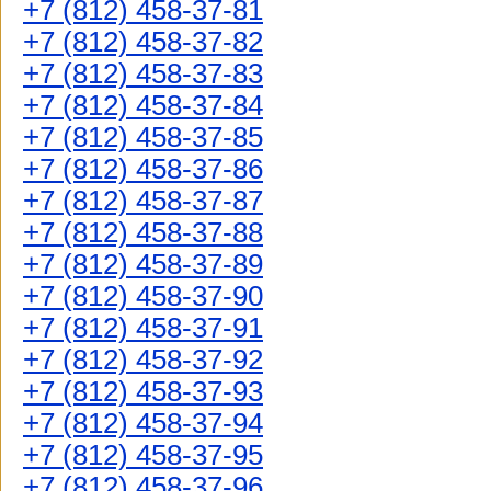
+7 (812) 458-37-81
+7 (812) 458-37-82
+7 (812) 458-37-83
+7 (812) 458-37-84
+7 (812) 458-37-85
+7 (812) 458-37-86
+7 (812) 458-37-87
+7 (812) 458-37-88
+7 (812) 458-37-89
+7 (812) 458-37-90
+7 (812) 458-37-91
+7 (812) 458-37-92
+7 (812) 458-37-93
+7 (812) 458-37-94
+7 (812) 458-37-95
+7 (812) 458-37-96