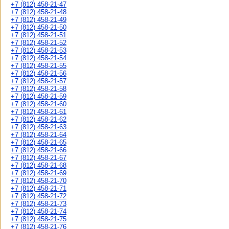
+7 (812) 458-21-47
+7 (812) 458-21-48
+7 (812) 458-21-49
+7 (812) 458-21-50
+7 (812) 458-21-51
+7 (812) 458-21-52
+7 (812) 458-21-53
+7 (812) 458-21-54
+7 (812) 458-21-55
+7 (812) 458-21-56
+7 (812) 458-21-57
+7 (812) 458-21-58
+7 (812) 458-21-59
+7 (812) 458-21-60
+7 (812) 458-21-61
+7 (812) 458-21-62
+7 (812) 458-21-63
+7 (812) 458-21-64
+7 (812) 458-21-65
+7 (812) 458-21-66
+7 (812) 458-21-67
+7 (812) 458-21-68
+7 (812) 458-21-69
+7 (812) 458-21-70
+7 (812) 458-21-71
+7 (812) 458-21-72
+7 (812) 458-21-73
+7 (812) 458-21-74
+7 (812) 458-21-75
+7 (812) 458-21-76