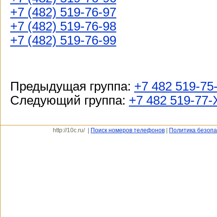
+7 (482) 519-76-97
+7 (482) 519-76-98
+7 (482) 519-76-99
Предыдущая группа:
+7 482 519-75
Следующий группа:
+7 482 519-77-
http://10c.ru/ |
Поиск номеров телефонов
|
Политика безопа