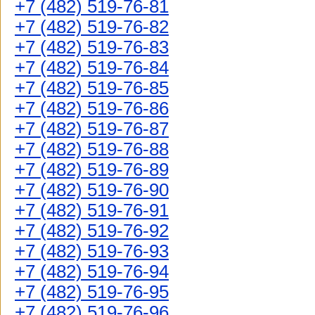
+7 (482) 519-76-81
+7 (482) 519-76-82
+7 (482) 519-76-83
+7 (482) 519-76-84
+7 (482) 519-76-85
+7 (482) 519-76-86
+7 (482) 519-76-87
+7 (482) 519-76-88
+7 (482) 519-76-89
+7 (482) 519-76-90
+7 (482) 519-76-91
+7 (482) 519-76-92
+7 (482) 519-76-93
+7 (482) 519-76-94
+7 (482) 519-76-95
+7 (482) 519-76-96