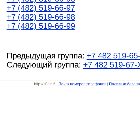
+7 (482) 519-66-97
+7 (482) 519-66-98
+7 (482) 519-66-99
Предыдущая группа:
+7 482 519-65
Следующий группа:
+7 482 519-67-
http://10c.ru/ |
Поиск номеров телефонов
|
Политика безопа