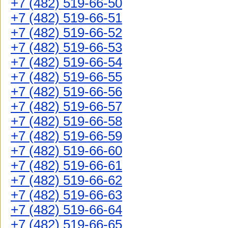
+7 (482) 519-66-50
+7 (482) 519-66-51
+7 (482) 519-66-52
+7 (482) 519-66-53
+7 (482) 519-66-54
+7 (482) 519-66-55
+7 (482) 519-66-56
+7 (482) 519-66-57
+7 (482) 519-66-58
+7 (482) 519-66-59
+7 (482) 519-66-60
+7 (482) 519-66-61
+7 (482) 519-66-62
+7 (482) 519-66-63
+7 (482) 519-66-64
+7 (482) 519-66-65